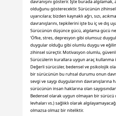
davranışını gösterir. İşte burada algılamak
olduğunu gösterecektir. Sürücünün zihinsel sü
uyarıcılara; bizden kaynaklı ağrı, sızı, acıkm
davranışlarını, tepkilerini işte bu iç ve dış uya
Sürücünün düşünce gücü, algılama gücü ne kad
‘Öfke, stres, depresyon gibi olumsuz duygula
duygular olduğu gibi olumlu duygu ve eğilim
zihinsel süreçtir. Motivasyon olumlu, güvenli
Sürücülerin kurallara uygun araç kullanma ist
Değerli sürücüler, bedensel ve psikolojik ol
bir sürücünün bu ruhsal durumu onun davran
sevgi ve saygı duygularının davranışlarına
sürücünün insan haklarına olan saygısından 
Bedensel olarak uygun olmayan bir sürücü mes
levhaları vs.) sağlıklı olarak algılayamayaca
olmazsa olmaz bir niteliktir.