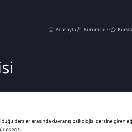
Anasayfa
Kurumsal
Kursla
isi
 olduğu dersler arasında davranış psikolojisi dersine giren 
ür ederiz.