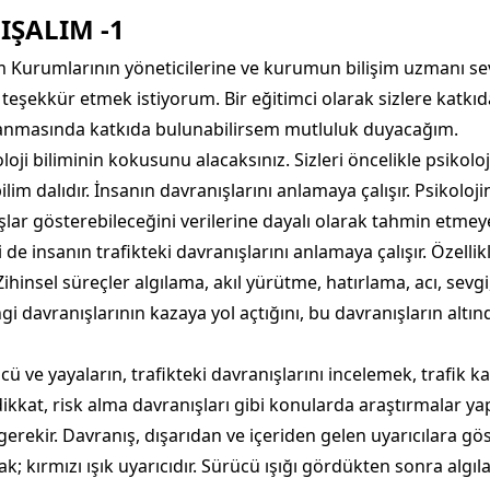
IŞALIM -1
m Kurumlarının yöneticilerine ve kurumun bilişim uzmanı sevg
 teşekkür etmek istiyorum. Bir eğitimci olarak sizlere katkı
yaşanmasında katkıda bulunabilirsem mutluluk duyacağım.
biliminin kokusunu alacaksınız. Sizleri öncelikle psikoloji i
lim dalıdır. İnsanın davranışlarını anlamaya çalışır. Psikoloj
lar gösterebileceğini verilerine dayalı olarak tahmin etmeye
si de insanın trafikteki davranışlarını anlamaya çalışır. Özelli
Zihinsel süreçler algılama, akıl yürütme, hatırlama, acı, sevgi,
i davranışlarının kazaya yol açtığını, bu davranışların altın
ücü ve yayaların, trafikteki davranışlarını incelemek, trafik 
ikkat, risk alma davranışları gibi konularda araştırmalar ya
ekir. Davranış, dışarıdan ve içeriden gelen uyarıcılara göste
k; kırmızı ışık uyarıcıdır. Sürücü ışığı gördükten sonra algıl