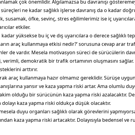
, anlamak çok önemlidir. Algılamazsa bu davranışı göstereme
reçleri ne kadar sağlıklı işlerse davranış da o kadar doğru ol
ak, susamak, öfke, sevinç, stres eğilimlerimiz ise iç uyarıcıla
rıcılar etkiler.
ar yüksekse bu iç ve dış uyarıcılara o derece sağlıklı tepki
rın araç kullanmaya etkisi nedir?’ sorusuna cevap arar traf
ler de vardır. Mesela motivasyon süreci de sürücülerin davr
, verimli, demokratik bir trafik ortamının oluşmasını sağlar.
eklerini arttırır.
arak araç kullanmaya hazır olmamız gereklidir. Sürüşe uygun
ışlarına yansır ve kaza yapma riski artar. Ama olumlu duy
 hakim olduğu bir sürücünün kaza yapma riski azalacaktır. D
dolayı kaza yapma riski oldukça düşük olacaktır.
ela duyu organları sağlıklı olarak görevlerini yapmıyorsa, k
ğından kaza yapma riski artacaktır. Dolayısıyla bedensel ve r