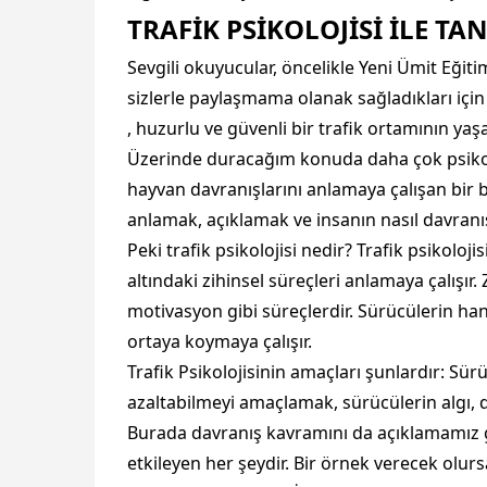
TRAFİK PSİKOLOJİSİ İLE TAN
Sevgili okuyucular, öncelikle Yeni Ümit Eğiti
sizlerle paylaşmama olanak sağladıkları için
, huzurlu ve güvenli bir trafik ortamının 
Üzerinde duracağım konuda daha çok psikoloji 
hayvan davranışlarını anlamaya çalışan bir bi
anlamak, açıklamak ve insanın nasıl davranış
Peki trafik psikolojisi nedir? Trafik psikoloji
altındaki zihinsel süreçleri anlamaya çalışır. 
motivasyon gibi süreçlerdir. Sürücülerin hang
ortaya koymaya çalışır.
Trafik Psikolojisinin amaçları şunlardır: Sür
azaltabilmeyi amaçlamak, sürücülerin algı, d
Burada davranış kavramını da açıklamamız ger
etkileyen her şeydir. Bir örnek verecek olursa