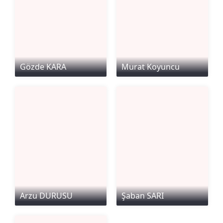
Gözde KARA
Murat Koyuncu
Arzu DURUSU
Şaban SARI